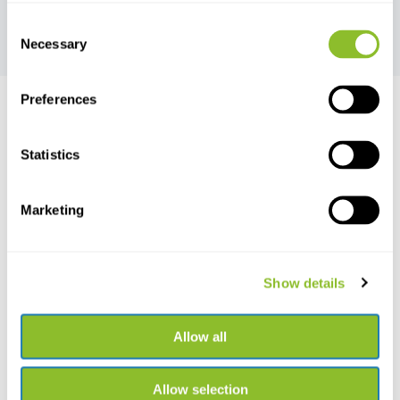
Plantengallen
Consent
Necessary
Selection
Preferences
Statistics
Live chat
Chat met een van onze medewerkers
Marketing
*Alle prijzen zijn inclusief BTW en andere heffingen en exclusief
eventuele verzend- en servicekosten
Show details
+31502053300
Neem contact op
sales@veldshop.nl
Allow all
Allow selection