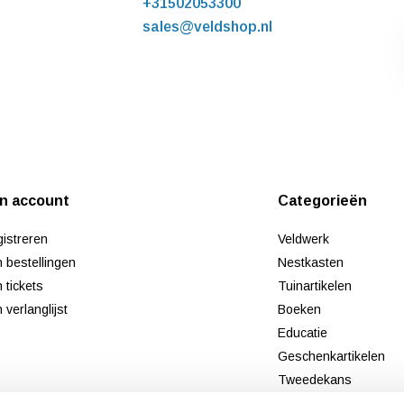
+31502053300
sales@veldshop.nl
jn account
Categorieën
istreren
Veldwerk
n bestellingen
Nestkasten
n tickets
Tuinartikelen
n verlanglijst
Boeken
Educatie
Geschenkartikelen
Tweedekans
Nieuw