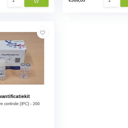
€369,05
antificatiekit
ve controle (IPC) - 200