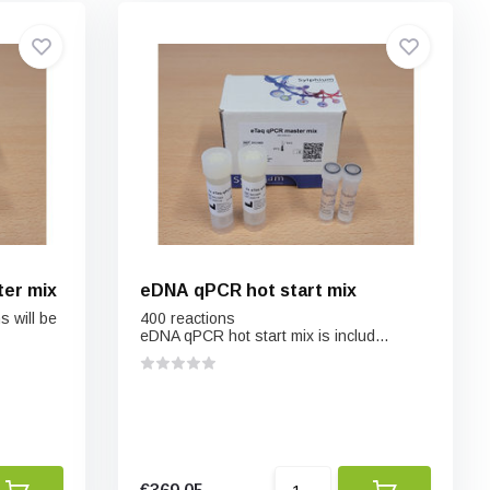
er mix
eDNA qPCR hot start mix
 will be
400 reactions
eDNA qPCR hot start mix is includ...