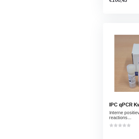
€100,43
IPC qPCR Kw
Interne positie
reactions...