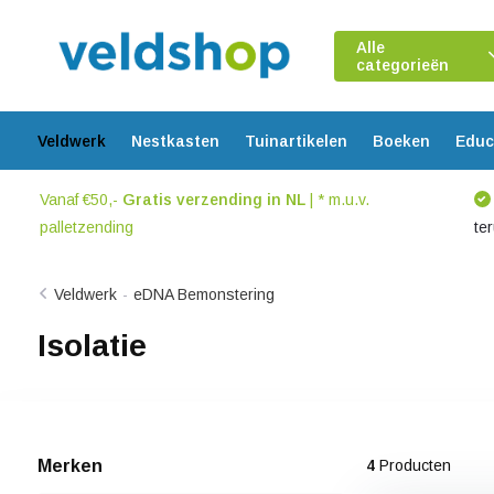
Alle
categorieën
Veldwerk
Nestkasten
Tuinartikelen
Boeken
Educ
Vanaf €50,-
Gratis verzending in NL
| * m.u.v.
palletzending
te
Veldwerk
-
eDNA Bemonstering
Isolatie
Merken
4
Producten