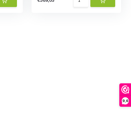
€369,05
9,6