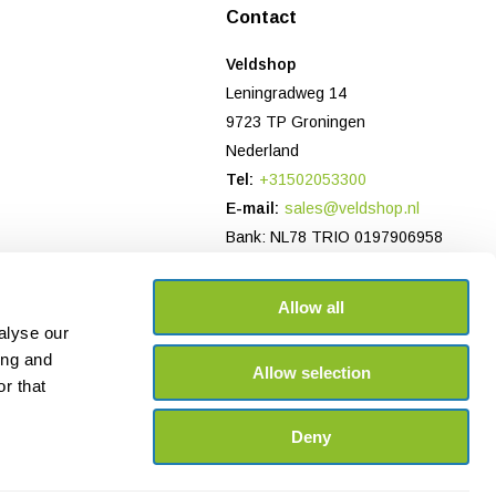
Contact
Veldshop
Leningradweg 14
9723 TP Groningen
Nederland
Tel:
+31502053300
E-mail:
sales@veldshop.nl
Bank: NL78 TRIO 0197906958
KvK-nummer: 82830843
BTW-nummer: NL862620466B01
Allow all
alyse our
ing and
Allow selection
r that
Deny