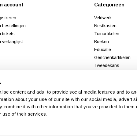
jn account
Categorieën
istreren
Veldwerk
n bestellingen
Nestkasten
n tickets
Tuinartikelen
n verlanglijst
Boeken
Educatie
Geschenkartikelen
Tweedekans
Nieuw
s
ise content and ads, to provide social media features and to an
rmation about your use of our site with our social media, advertis
 combine it with other information that you’ve provided to them o
 use of their services.
© Copyright 2026 - Theme By
DMWS
x
Plus+
-
RSS-feed