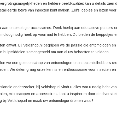
rgrotingsmogelijkheden en heldere beeldkwaliteit kan u details zien d
illeerde foto's van insecten kunt maken. Zelfs loepjes en lezen voor
aan entomologie-accessoires. Denk hierbij aan educatieve posters en 
moloog nodig heeft op voorraad te hebben. Zo bieden de loeppotjes en 
ecten omvat. Bij Veldshop.nl begrijpen we de passie die entomologen e
n hulpmiddelen samengesteld om aan al uw behoeften te voldoen.
llen we een gemeenschap van entomologen en insectenliefhebbers creër
rden. We delen graag onze kennis en enthousiasme voor insecten en bi
ionele onderzoeker, bij Veldshop.nl vindt u alles wat u nodig hebt vo
alen, microscopen en accessoires. Laat u inspireren door de diversite
og bij Veldshop.nl en maak uw entomologie-dromen waar!