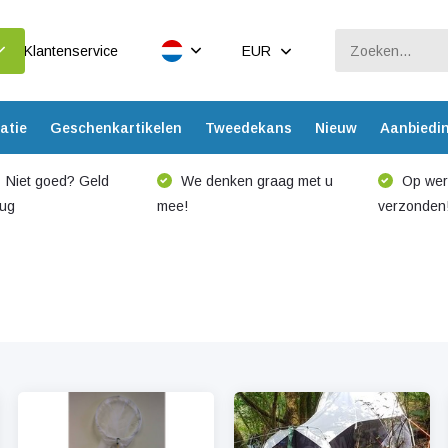
Klantenservice
EUR
atie
Geschenkartikelen
Tweedekans
Nieuw
Aanbiedi
Niet goed? Geld
We denken graag met u
Op werk
rug
mee!
verzonden