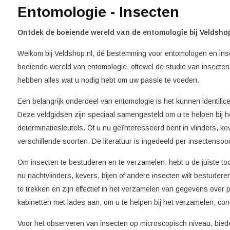
Entomologie - Insecten
Ontdek de boeiende wereld van de entomologie bij Veldshop
Welkom bij Veldshop.nl, dé bestemming voor entomologen en inse
boeiende wereld van entomologie, oftewel de studie van insecten
hebben alles wat u nodig hebt om uw passie te voeden.
Een belangrijk onderdeel van entomologie is het kunnen identific
Deze veldgidsen zijn speciaal samengesteld om u te helpen bij he
determinatiesleutels. Of u nu geïnteresseerd bent in vlinders, k
verschillende soorten. De literatuur is ingedeeld per insectenso
Om insecten te bestuderen en te verzamelen, hebt u de juiste tool
nu nachtvlinders, kevers, bijen of andere insecten wilt bestude
te trekken en zijn effectief in het verzamelen van gegevens ove
kabinetten met lades aan, om u te helpen bij het verzamelen, c
Voor het observeren van insecten op microscopisch niveau, bied