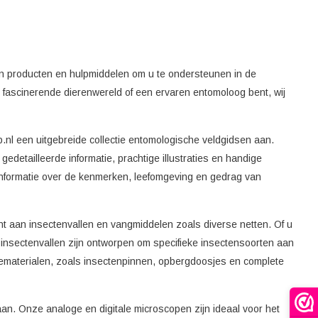
n producten en hulpmiddelen om u te ondersteunen in de
 fascinerende dierenwereld of een ervaren entomoloog bent, wij
.nl een uitgebreide collectie entomologische veldgidsen aan.
detailleerde informatie, prachtige illustraties en handige
e informatie over de kenmerken, leefomgeving en gedrag van
ent aan insectenvallen en vangmiddelen zoals diverse netten. Of u
 insectenvallen zijn ontworpen om specifieke insectensoorten aan
tiematerialen, zoals insectenpinnen, opbergdoosjes en complete
. Onze analoge en digitale microscopen zijn ideaal voor het