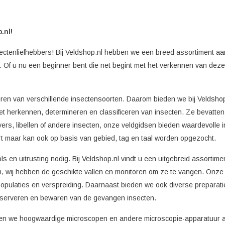
.nl!
ctenliefhebbers! Bij Veldshop.nl hebben we een breed assortiment aa
. Of u nu een beginner bent die net begint met het verkennen van deze
eren van verschillende insectensoorten. Daarom bieden we bij Veldshop
t herkennen, determineren en classificeren van insecten. Ze bevatten ge
evers, libellen of andere insecten, onze veldgidsen bieden waardevoll
ort maar kan ook op basis van gebied, tag en taal worden opgezocht.
s en uitrusting nodig. Bij Veldshop.nl vindt u een uitgebreid assortim
ren, wij hebben de geschikte vallen en monitoren om ze te vangen. Onze
r populaties en verspreiding. Daarnaast bieden we ook diverse prepara
onserveren en bewaren van de gevangen insecten.
en we hoogwaardige microscopen en andere microscopie-apparatuur aan