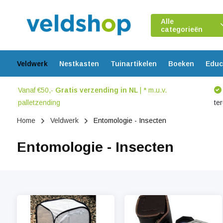
Alle
categorieën
Veldwerk
Nestkasten
Tuinartikelen
Boeken
Educ
Vanaf €50,-
Gratis verzending in NL
| * m.u.v.
palletzending
te
Home
Veldwerk
Entomologie - Insecten
Entomologie - Insecten