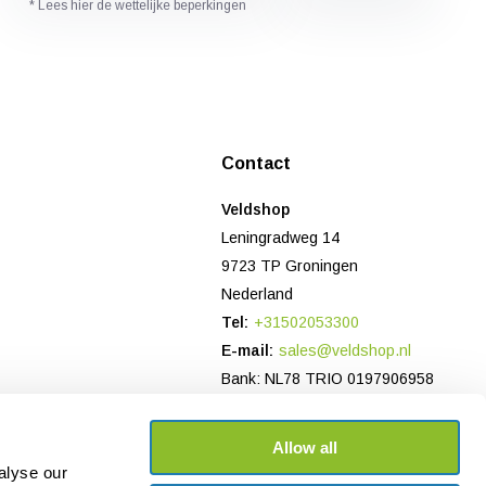
* Lees hier de wettelijke beperkingen
Contact
Veldshop
Leningradweg 14
9723 TP Groningen
Nederland
Tel:
+31502053300
E-mail:
sales@veldshop.nl
Bank: NL78 TRIO 0197906958
KvK-nummer: 82830843
BTW-nummer: NL862620466B01
Allow all
alyse our