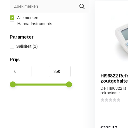
Alle merken
Hanna Instruments
Parameter
Saliniteit
(1)
Prijs
-
HI96822 Ref
zoutgehalte van zeewater 
brakwater
De HI96822 is 
refractomet...