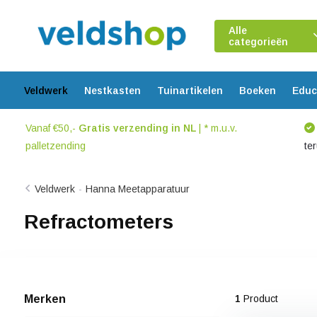
Alle
categorieën
Veldwerk
Nestkasten
Tuinartikelen
Boeken
Educ
Vanaf €50,-
Gratis verzending in NL
| * m.u.v.
palletzending
te
Veldwerk
-
Hanna Meetapparatuur
Refractometers
Merken
1
Product