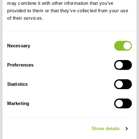
9723 TP Groningen
may combine it with other information that you’ve
Nederland
provided to them or that they’ve collected from your use
of their services.
Retourbeleid zakelijke klanten
Bovenstaande rechten komen te vervallen als het gaat om een
Consent
zakelijke bestelling (B2B). Alle zakelijke bestellingen zijn definitief.
Necessary
Selection
Wel willen we met u meedenken over het eventueel omruilen van
producten. U kunt altijd telefonisch of per mail contact met ons
Preferences
opnemen.
Statistics
Klantenservice
Marketing
Betaalmethodes
Garantie & Klachten
Show details
Levertijd & Verzendkosten