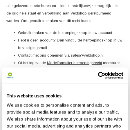
alle geleverde toebehoren en – indien redelijkerwijze mogelijk – in
de originele staat en verpakking aan Veldshop geretourneerd
worden. Om gebruik te maken van dit recht kunt u:
Gebruik maken van de herroepingsknop in uw account.
Hebt u geen account? Dan vindt u de herroepingsknop in uw
bevestigingsmail.
Contact met ons opnemen via
sales@veldshop.nl
.
Of het ingevulde
Modelformulier herroepingsrecht
meesturen.
Geannuleerde bestellingen zullen wij z.s.m. crediteren. Bij een retour
zullen wij het verschuldigde orderbedrag binnen 14 dagen na
aanmelding van uw retour terugstorten mits het product reeds in
goede orde retour is ontvangen.
This website uses cookies
We use cookies to personalise content and ads, to
Ons retouradres:
provide social media features and to analyse our traffic.
Veldshop
We also share information about your use of our site with
Leningradweg 14
our social media, advertising and analytics partners who