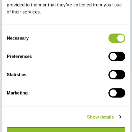
Gereedschap
Kleding
provided to them or that they’ve collected from your use
of their services.
Consent
Necessary
Selection
Overige
Preferences
Statistics
Marketing
Live chat
Chat met een van onze medewerkers
Show details
*Alle prijzen zijn inclusief BTW en andere heffingen en exclusief
eventuele verzend- en servicekosten