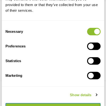
provided to them or that they’ve collected from your use
of their services.
Consent
Necessary
Selection
Gedroogde meelwormen
Gedroogde meelwormen
Deze gedroogde meelwormen
Deze gedroogde meelwormen
zijn zeer voedzaam voo...
zijn zeer voedzaam voo...
Preferences
€7,57
€6,88
€2,66
Statistics
Marketing
Show details