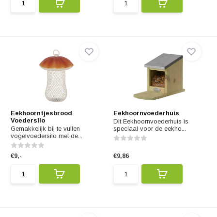
Eekhoorntjesbrood
Eekhoornvoederhuis
Voedersilo
Dit Eekhoornvoederhuis is
Gemakkelijk bij te vullen
speciaal voor de eekho...
vogelvoedersilo met de...
€9,-
€9,86