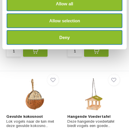
Allow all
Gerecyclede notensilo
Gerecyclede
Vetbollenhouder
Help de vogels de winter door
Allow selection
met deze mooie Ger...
Help de vogels de winter door
met deze mooie Ger...
Deny
€6,45
€5,28
€6,45
Gevulde kokosnoot
Hangende Voedertafel
Lok vogels naar de tuin met
Deze hangende voedertafel
deze gevulde kokosno...
biedt vogels een goede...