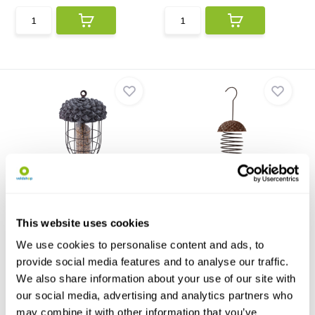
Eikel Voedersilo - met
Eikel Voederveer
bescherming
Deze voederveer is gemaakt in
Deze voedersilo in de vorm van
de vorm van een ei...
een eikel bescher...
This website uses cookies
€26,55
€24,14
€3,61
We use cookies to personalise content and ads, to
provide social media features and to analyse our traffic.
We also share information about your use of our site with
our social media, advertising and analytics partners who
may combine it with other information that you’ve