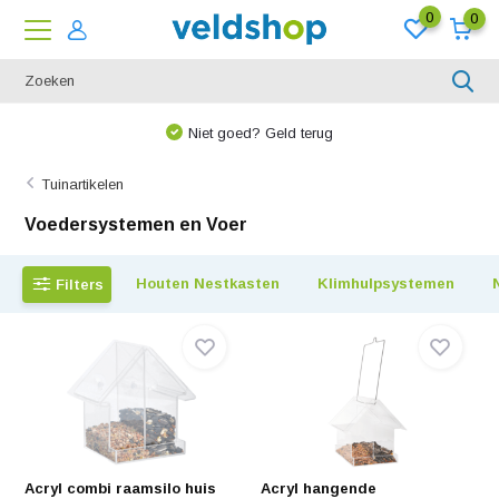
0
0
We denken graag met u mee!
Tuinartikelen
Voedersystemen en Voer
Houten Nestkasten
Klimhulpsystemen
Filters
Acryl combi raamsilo huis
Acryl hangende