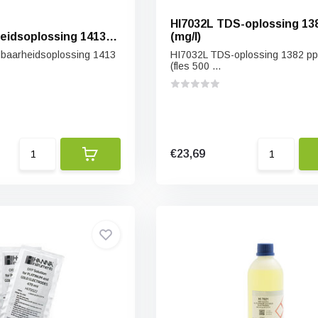
HI7032L TDS-oplossing 13
eidsoplossing 1413
(mg/l)
dbaarheidsoplossing 1413
HI7032L TDS-oplossing 1382 pp
(fles 500 ...
€23,69