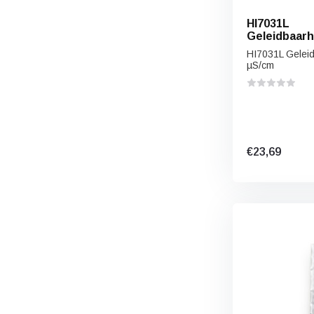
HI7031L
Geleidbaarh
µS/cm
HI7031L Gelei
µS/cm
€23,69