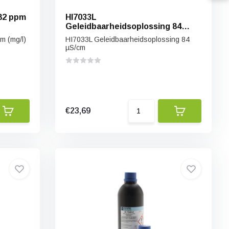
82 ppm
HI7033L
Geleidbaarheidsoplossing 84
µS/cm
m (mg/l)
HI7033L Geleidbaarheidsoplossing 84
µS/cm
€23,69