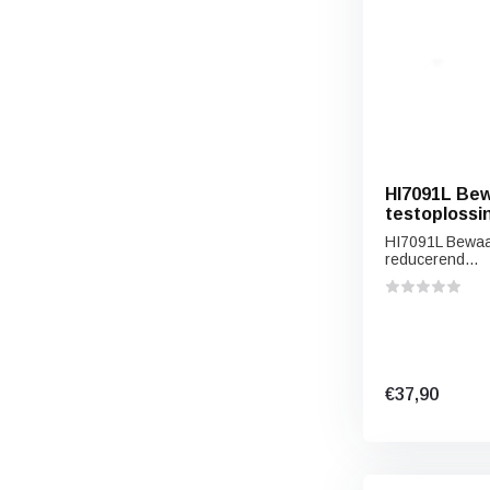
HI7091L Bew
testoplossi
500 ml)
HI7091L Bewaa
reducerend...
€37,90