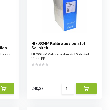
HI70024P Kalibratievloeistof
fles
Saliniteit
lossing,
HI70024P Kalibratievloeistof Saliniteit
35.00 pp...
€40,27