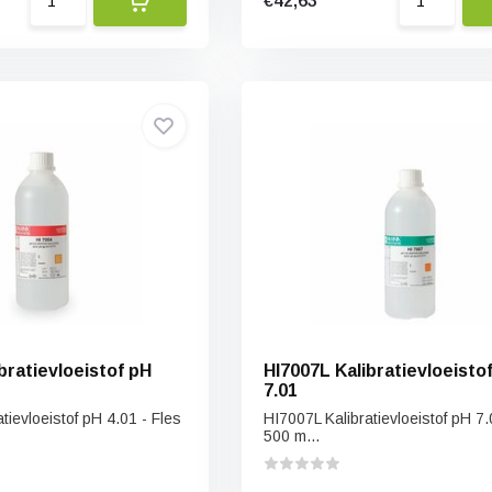
€42,63
bratievloeistof pH
HI7007L Kalibratievloeisto
7.01
tievloeistof pH 4.01 - Fles
HI7007L Kalibratievloeistof pH 7.
500 m...