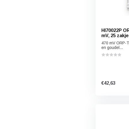
HI70022P OR
mV, 25 zakje
470 mV ORP-Tes
en goudel...
€42,63