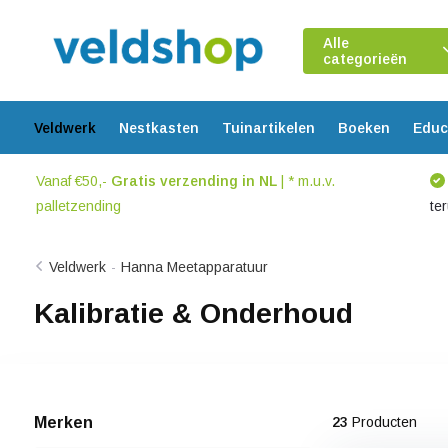
Alle
categorieën
Veldwerk
Nestkasten
Tuinartikelen
Boeken
Educ
Vanaf €50,-
Gratis verzending in NL
| * m.u.v.
palletzending
te
Veldwerk
-
Hanna Meetapparatuur
Kalibratie & Onderhoud
Merken
23
Producten