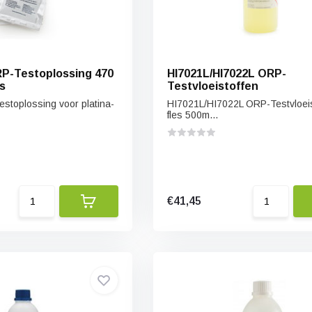
P-Testoplossing 470
HI7021L/HI7022L ORP-
s
Testvloeistoffen
toplossing voor platina-
HI7021L/HI7022L ORP-Testvloeis
fles 500m...
€41,45