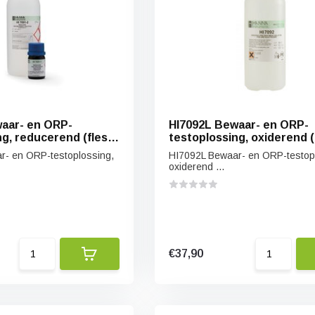
aar- en ORP-
HI7092L Bewaar- en ORP-
ng, reducerend (fles
testoplossing, oxiderend (
500 ml)
r- en ORP-testoplossing,
HI7092L Bewaar- en ORP-testop
oxiderend ...
€37,90