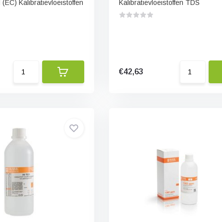
(EC) Kalibratievloeistoffen
Kalibratievloeistoffen TDS
€42,63