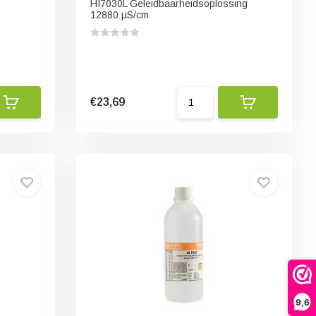
HI7030L Geleidbaarheidsoplossing
12880 µS/cm
€23,69
9,6