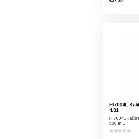
€24,87
HI7004L Kali
4.01
HI7004L Kalibra
500 m...