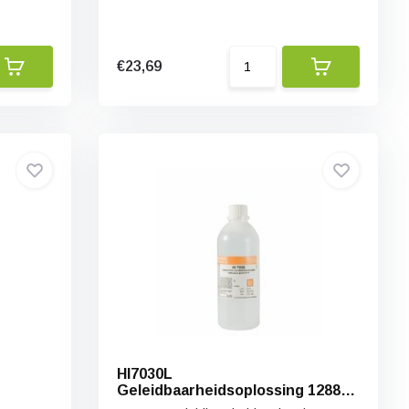
€23,69
HI7030L
Geleidbaarheidsoplossing 12880
µS/cm