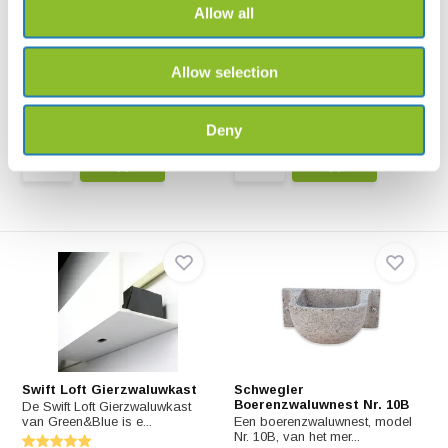
Allow all
Halfholenkast VG-3
Huiszwaluwnest
Een nestkast voor kwikstaarten,
Nest voor huiszwaluw gemaakt
Allow selection
vliegenvangers, ...
van beton en triple...
€42,50
€12,52
Deny
Swift Loft Gierzwaluwkast
Schwegler
Boerenzwaluwnest Nr. 10B
De Swift Loft Gierzwaluwkast
van Green&Blue is e...
Een boerenzwaluwnest, model
Nr. 10B, van het mer...