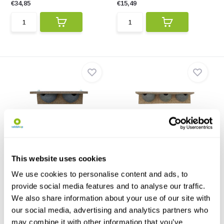
€34,85
€15,49
APZ-1/2 Huiszwaluwnest
APZ-1/3 Huiszwaluwnest
Nest voor Huiszwaluwen
Nest voor Huiszwaluwen
gemaakt van ecologisch ho...
gemaakt van ecologisch ho...
This website uses cookies
€25,50
€37,30
We use cookies to personalise content and ads, to
provide social media features and to analyse our traffic.
We also share information about your use of our site with
our social media, advertising and analytics partners who
may combine it with other information that you’ve