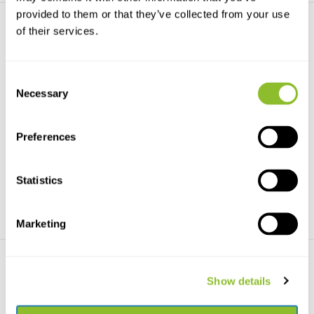
provided to them or that they’ve collected from your use
of their services.
Consent
Necessary
Selection
APZ-2 Boerenzwaluwnest
VG-2 nestkast
Nest voor Boerenzwaluwen
Nestkast van houtbeton voor
gemaakt van ecologisch ...
mezen, huismussen, v...
Preferences
€11,90
€29,04
€25,41
Statistics
Marketing
Show details