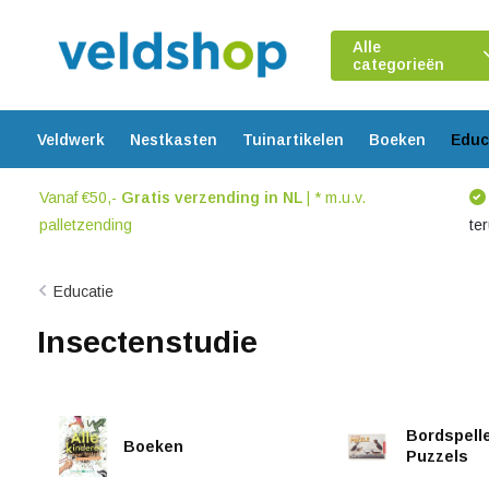
Alle
categorieën
Veldwerk
Nestkasten
Tuinartikelen
Boeken
Educ
Vanaf €50,-
Gratis verzending in NL
| * m.u.v.
palletzending
te
Educatie
Insectenstudie
Bordspell
Boeken
Puzzels