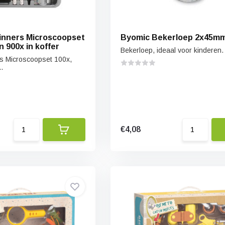
inners Microscoopset
Byomic Bekerloep 2x45
n 900x in koffer
Bekerloep, ideaal voor kinderen.
s Microscoopset 100x,
.
€4,08