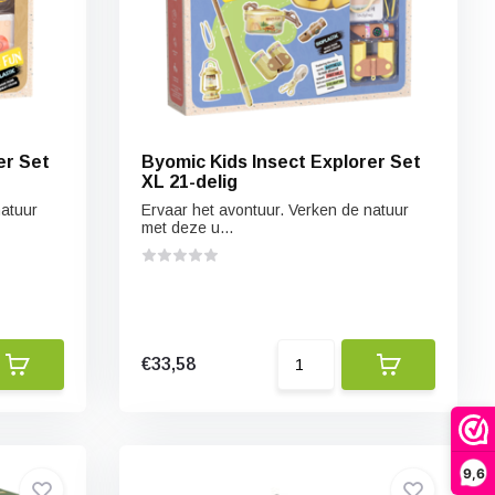
er Set
Byomic Kids Insect Explorer Set
XL 21-delig
natuur
Ervaar het avontuur. Verken de natuur
met deze u...
€33,58
9,6