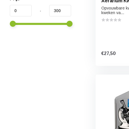
Aerarium K
Opvouwbare kw
-
kweken va...
€27,50