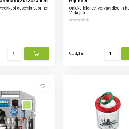
weekkooi 30x30x30cm
Bijencel
eekkooi geschikt voor het
Unieke bijencel vervaardigd in h
Verkrijgb...
€18,19