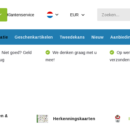
Klantenservice
EUR
atie
Geschenkartikelen
Tweedekans
Nieuw
Aanbiedi
Niet goed? Geld
We denken graag met u
Op werk
rug
mee!
verzonden
en &
Herkenningskaarten