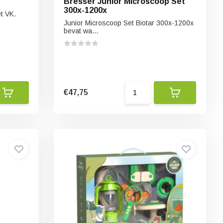
Bresser Junior Microscoop Set
300x-1200x
et VK.
Junior Microscoop Set Biotar 300x-1200x
bevat wa...
€47,75