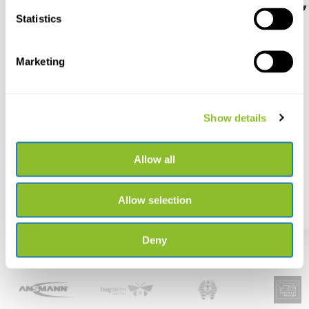
Statistics
Marketing
Song Meter SM5BAT
Ansmann LED-zaklamp
Survival TS3000RF op...
De nieuwe SM5BAT legt
vleermuizen, vogels en mee...
Oplaadbare buitenzaklamp
met 3000 lumen en polsb...
Show details
Allow all
€ 1.199,-
€ 87,56
Allow selection
Deny
Populaire merken