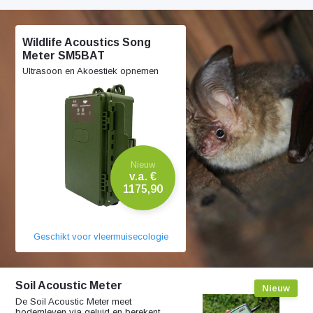
Wildlife Acoustics Song
Meter SM5BAT
Ultrasoon en Akoestiek opnemen
Nieuw
v.a. €
1175,90
Geschikt voor vleermuisecologie
Soil Acoustic Meter
Nieuw
De Soil Acoustic Meter meet
bodemleven via geluid en berekent