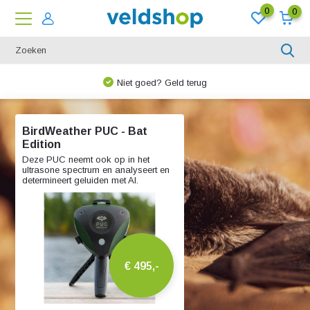
0
0
rug
We denken graag met u mee
BirdWeather PUC - Bat
Edition
Deze PUC neemt ook op in het
ultrasone spectrum en analyseert en
determineert geluiden met AI.
€ 495,-