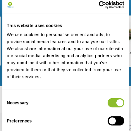
Blader door ons assortiment
This website uses cookies
We use cookies to personalise content and ads, to
provide social media features and to analyse our traffic.
We also share information about your use of our site with
Veldwerk
Nestkasten
Tuinartik
our social media, advertising and analytics partners who
may combine it with other information that you’ve
provided to them or that they’ve collected from your use
Bekijk alle categorieën
of their services.
Consent
Aanbevolen
Necessary
Bestsellers
Nieuwste producten
Selection
Preferences