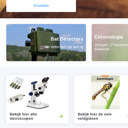
Bestellen
Entomologie
Bat Detectors
Vangen - Preparere
Alle detectors op een rij
Bewaren
Bekijk hier alle
Bekijk hier de vele
microscopen
veldgidsen