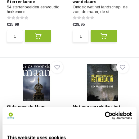
Sterrenkunde
wandelaars
54 sterrenbeelden eenvoudig
Ontdek wat het landschap, de
herkennen.
zon, de maan, de st...
€15,99
€28,95
Gids voor de Maan
Met een verrekijker het
heelal in
Binnenkort lopen er
waarschijnlijk opnieuw mense...
Met een verrekijker het heelal in
is een praktis...
€29,90
€24,90
This website uses cookies