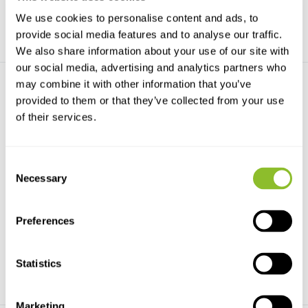
We use cookies to personalise content and ads, to
provide social media features and to analyse our traffic.
We also share information about your use of our site with
our social media, advertising and analytics partners who
may combine it with other information that you’ve
provided to them or that they’ve collected from your use
of their services.
Consent
Nature at Night
Praktijkboek Weer- en
Necessary
Selection
nachtfotografie
As the sun sets and humanity
slumbers, a new wor...
De honderden foto's in het boek
zijn een grote b...
Preferences
€28,40
€35,90
Statistics
Marketing