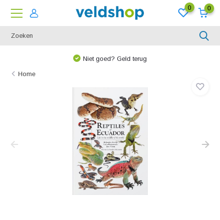
0
0
Niet goed? Geld terug
Home