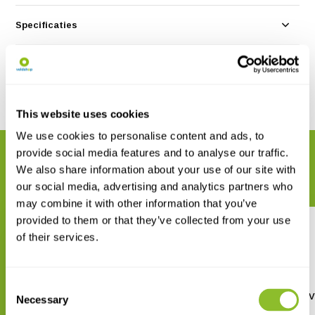
Specificaties
Reviews
Delen
This website uses cookies
We use cookies to personalise content and ads, to
provide social media features and to analyse our traffic.
GERELATEERDE PRODUCTEN
We also share information about your use of our site with
Maak uw bestelling compleet
our social media, advertising and analytics partners who
may combine it with other information that you’ve
provided to them or that they’ve collected from your use
of their services.
Consent
An Introduction to the
Amphibians of Ecuador, 
Necessary
Selection
Amphibians of Ecuador
2