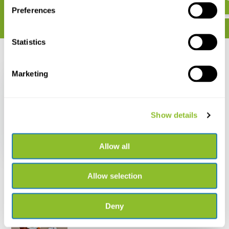
Preferences
Statistics
Recent bekeken
Marketing
Show details
Stick and Leaf-Insects
of the World
Allow all
€ 87,82
Allow selection
Deny
Live chat