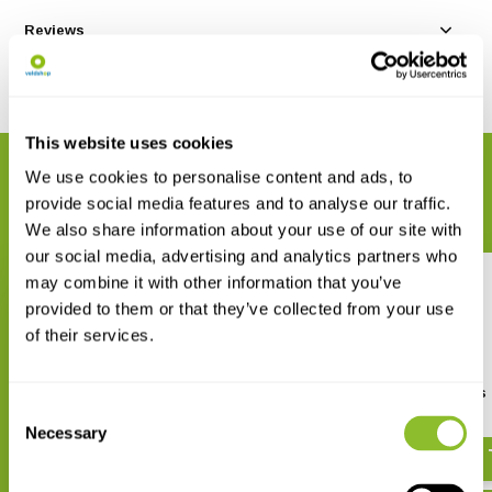
Reviews
Delen
This website uses cookies
GERELATEERDE PRODUCTEN
We use cookies to personalise content and ads, to
provide social media features and to analyse our traffic.
Maak uw bestelling compleet
We also share information about your use of our site with
our social media, advertising and analytics partners who
may combine it with other information that you’ve
provided to them or that they’ve collected from your use
of their services.
Dagvlinders
ANWB Vlindergids
Consent
€ 41,99
€ 34,99
Necessary
Selection