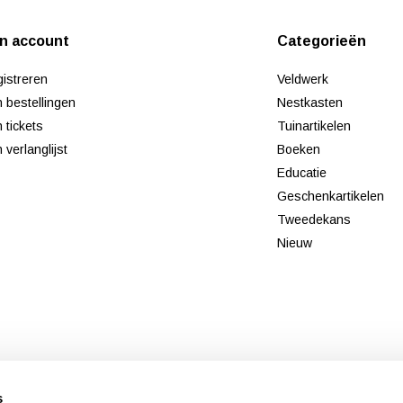
jn account
Categorieën
istreren
Veldwerk
n bestellingen
Nestkasten
n tickets
Tuinartikelen
n verlanglijst
Boeken
Educatie
Geschenkartikelen
Tweedekans
Nieuw
s