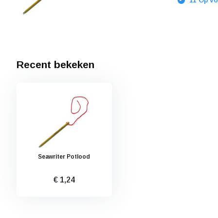
11 Op vo
Recent bekeken
Seawriter Potlood
€ 1,24