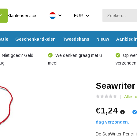
Klantenservice
EUR
atie
Geschenkartikelen
Tweedekans
Nieuw
Aanbiedi
Niet goed? Geld
We denken graag met u
Op werk
rug
mee!
verzonden
Seawriter
Alles 
€1,24
dag verzonden.
De SeaWriter Pencil 