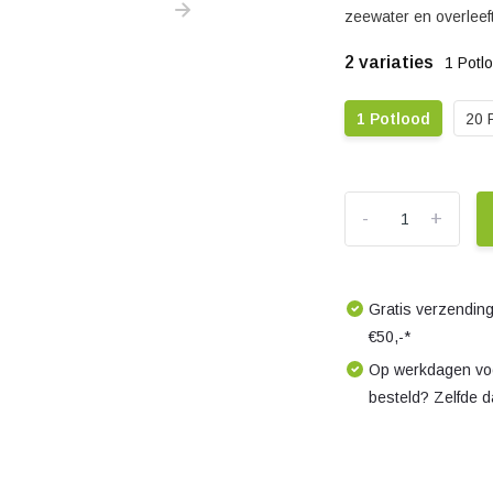
zeewater en overleeft
2 variaties
1 Potl
1 Potlood
20 
-
+
Gratis verzending
€50,-*
Op werkdagen voo
besteld? Zelfde 