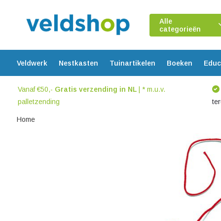
Alle
categorieën
Veldwerk
Nestkasten
Tuinartikelen
Boeken
Educ
Vanaf €50,-
Gratis verzending in NL
| * m.u.v.
palletzending
te
Home