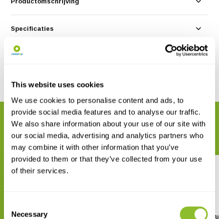
Productomschrijving
Specificaties
Reviews
Delen
This website uses cookies
We use cookies to personalise content and ads, to
provide social media features and to analyse our traffic.
GERELATEERDE PRODUCTEN
We also share information about your use of our site with
Maak uw bestelling compleet
our social media, advertising and analytics partners who
may combine it with other information that you’ve
provided to them or that they’ve collected from your use
of their services.
Consent
Necessary
Selection
A Naturalist's Guide to the
The Field Guide to the Bi