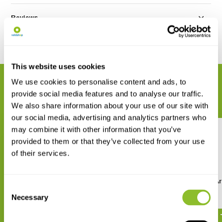
Reviews
Delen
This website uses cookies
We use cookies to personalise content and ads, to
GERELATEERDE PRODUCTEN
provide social media features and to analyse our traffic.
Maak uw bestelling compleet
We also share information about your use of our site with
our social media, advertising and analytics partners who
may combine it with other information that you’ve
provided to them or that they’ve collected from your use
of their services.
The Amphibians and Reptiles
Birds of the United A
Consent
of Oman and the UAE
Emirates
Necessary
Selection
€ 98,-
€ 36,61