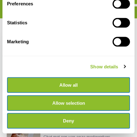
Preferences
Statistics
Recent bekeken
Marketing
Show details
A Natural History of
the Emirates
€ 44,46
Allow all
Allow selection
Deny
Live chat
Chat met een van onze medewerkers