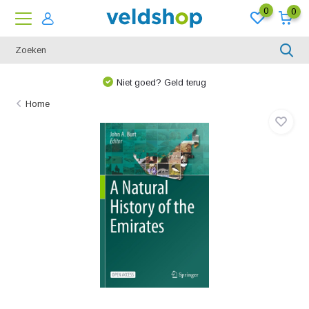
0
0
Niet goed? Geld terug
Home