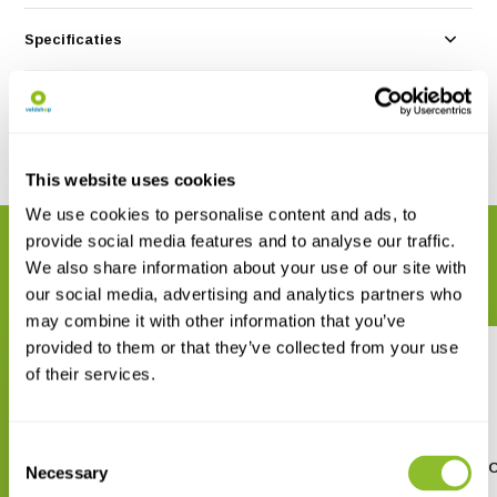
Specificaties
Reviews
Delen
This website uses cookies
We use cookies to personalise content and ads, to
provide social media features and to analyse our traffic.
GERELATEERDE PRODUCTEN
We also share information about your use of our site with
Maak uw bestelling compleet
our social media, advertising and analytics partners who
may combine it with other information that you’ve
provided to them or that they’ve collected from your use
of their services.
Consent
De Otter
The Secret Life of the 
Necessary
Selection