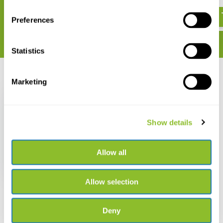
€ 15,-
€ 31,51
Preferences
Statistics
Recent bekeken
Marketing
Show details
A Photographic Guide
to Prey Remains in
Allow all
Otter Spraint
€ 28,89
Allow selection
Deny