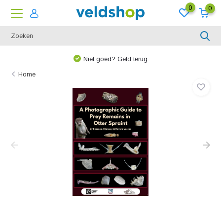
0
0
Niet goed? Geld terug
Home