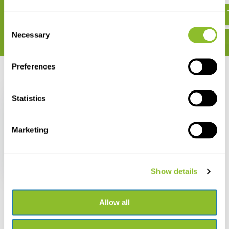
€ 4,50
Consent
Necessary
Selection
Preferences
Recent bekeken
Statistics
Marketing
WeatherWriter A4 Pro
Portrait Watervast
Klembord - clip top
€ 47,34
Show details
Allow all