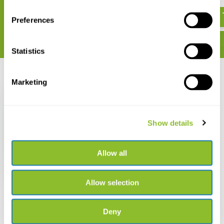
€ 128,-
€ 128,-
Preferences
Statistics
Recent bekeken
Marketing
Show details
Amphibians and
Reptiles of Margarita,
Allow all
Coche and Cubagua
€ 44,80
Allow selection
Deny