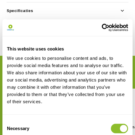
Specificaties
Reviews
Delen
This website uses cookies
We use cookies to personalise content and ads, to
provide social media features and to analyse our traffic.
GERELATEERDE PRODUCTEN
We also share information about your use of our site with
Maak uw bestelling compleet
our social media, advertising and analytics partners who
may combine it with other information that you’ve
provided to them or that they’ve collected from your use
of their services.
Consent
Reptiles of the Lesser Antilles
Reptiles of the Guia
Necessary
Selection