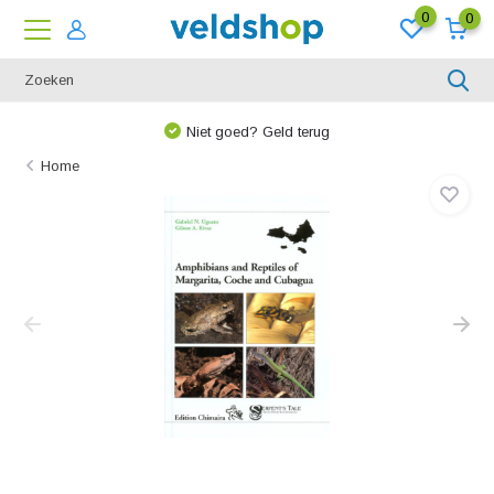
0
0
Niet goed? Geld terug
Home