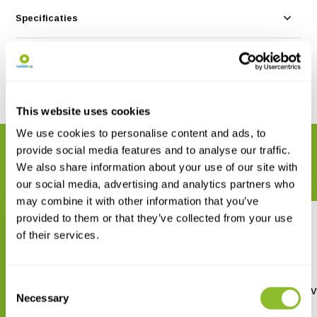
Specificaties
Reviews
Delen
This website uses cookies
We use cookies to personalise content and ads, to
provide social media features and to analyse our traffic.
GERELATEERDE PRODUCTEN
We also share information about your use of our site with
Maak uw bestelling compleet
our social media, advertising and analytics partners who
may combine it with other information that you’ve
provided to them or that they’ve collected from your use
of their services.
Consent
An Introduction to the
Amphibians of Ecuador, 
Necessary
Selection
Amphibians of Ecuador
2