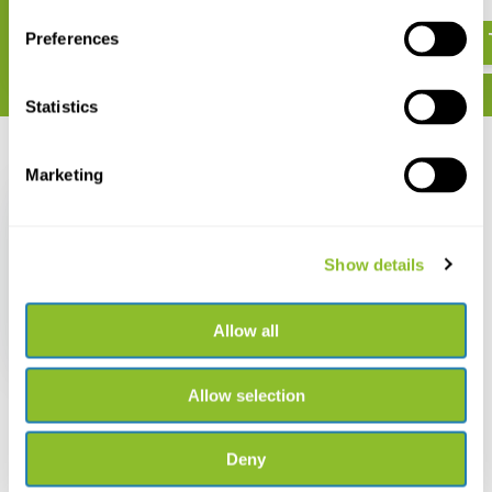
€ 169,65
€ 205,-
Preferences
Statistics
Recent bekeken
Marketing
Show details
Amphibians of
Ecuador, Volume 3
Allow all
€ 205,-
Allow selection
Deny