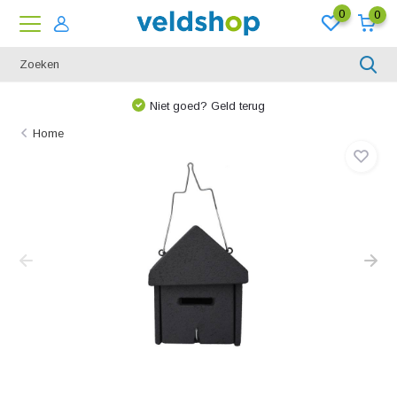
0
0
Niet goed? Geld terug
Home