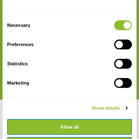
Maak uw bestelling compleet
Consent
Necessary
Selection
Preferences
Schwegler Vleermuiskast 2F
Statistics
€ 44,29
Marketing
Show details
Recent bekeken
Allow all