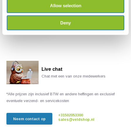
Allow selection
AN-1 Vleermuiskast
Deny
€ 29,-
Live chat
Chat met een van onze medewerkers
*Alle prijzen zijn inclusief BTW en andere heffingen en exclusief
eventuele verzend- en servicekosten
+31502053300
Neem contact op
sales@veldshop.nl