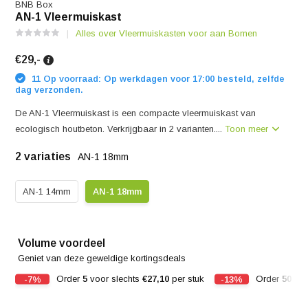
BNB Box
AN-1 Vleermuiskast
Alles over Vleermuiskasten voor aan Bomen
€29,-
11 Op voorraad: Op werkdagen voor 17:00 besteld, zelfde
dag verzonden.
De AN-1 Vleermuiskast is een compacte vleermuiskast van
ecologisch houtbeton. Verkrijgbaar in 2 varianten....
Toon meer
2 variaties
AN-1 18mm
AN-1 14mm
AN-1 18mm
Volume voordeel
Geniet van deze geweldige kortingsdeals
-7%
Order
5
voor slechts
€27,10
per stuk
-13%
Order
50
voo