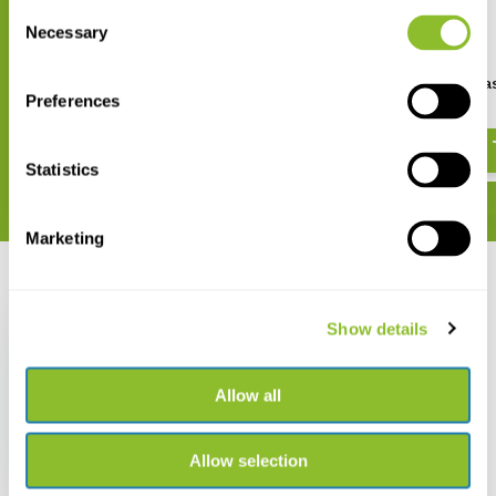
Consent
Necessary
Selection
Schwegler Vleermuiskast met
ANS-1/2 Vleermuiska
Preferences
Geïntegreerde Houten
Achterwand 1FF
€ 56,14
€ 107,73
Statistics
Marketing
Recent bekeken
Show details
Allow all
ANS-1 Vleermuiskast
Allow selection
€ 30,98