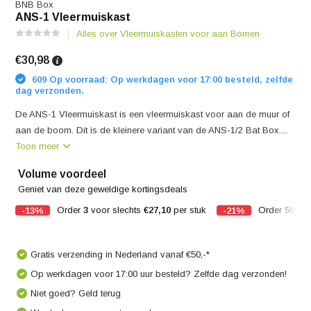
BNB Box
ANS-1 Vleermuiskast
Alles over Vleermuiskasten voor aan Bomen
€30,98
609 Op voorraad: Op werkdagen voor 17:00 besteld, zelfde
dag verzonden.
De ANS-1 Vleermuiskast is een vleermuiskast voor aan de muur of
aan de boom. Dit is de kleinere variant van de ANS-1/2 Bat Box....
Toon meer
Volume voordeel
Geniet van deze geweldige kortingsdeals
-13%
Order
3
voor slechts
€27,10
per stuk
-21%
Order
50
voo
Gratis verzending in Nederland vanaf €50,-*
Op werkdagen voor 17:00 uur besteld? Zelfde dag verzonden!
Niet goed? Geld terug