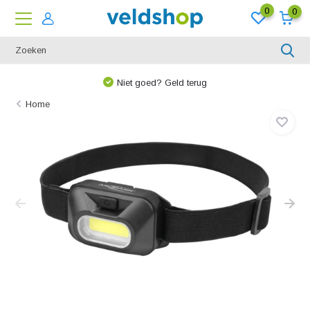
0
0
Niet goed? Geld terug
Home