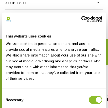
Specificaties
Reviews
Delen
This website uses cookies
We use cookies to personalise content and ads, to
GERELATEERDE PRODUCTEN
provide social media features and to analyse our traffic.
Maak uw bestelling compleet
We also share information about your use of our site with
our social media, advertising and analytics partners who
may combine it with other information that you’ve
provided to them or that they’ve collected from your use
of their services.
Consent
Ansmann Lithium AAA - 2 pack
Ansmann Oplaadbar
Hoofdlamp HD800R
Necessary
Selection
€ 4,70
€ 53,92