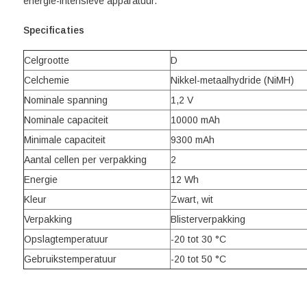
energie-intensieve apparatuur.
Specificaties
Celgrootte
D
Celchemie
Nikkel-metaalhydride (NiMH)
Nominale spanning
1,2 V
Nominale capaciteit
10000 mAh
Minimale capaciteit
9300 mAh
Aantal cellen per verpakking
2
Energie
12 Wh
Kleur
Zwart, wit
Verpakking
Blisterverpakking
Opslagtemperatuur
-20 tot 30 °C
Gebruikstemperatuur
-20 tot 50 °C