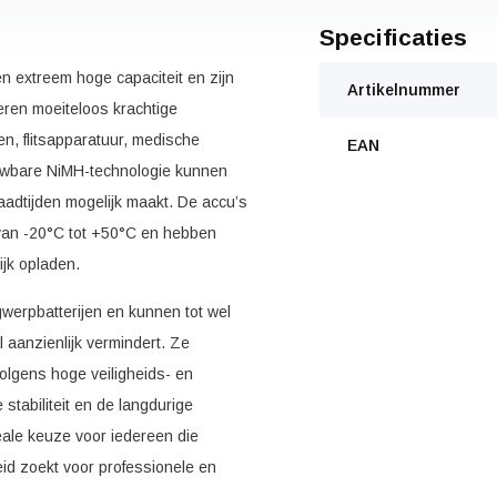
Specificaties
xtreem hoge capaciteit en zijn
Artikelnummer
eren moeiteloos krachtige
n, flitsapparatuur, medische
EAN
ouwbare NiMH-technologie kunnen
aadtijden mogelijk maakt. De accu’s
van -20°C tot +50°C en hebben
ijk opladen.
werpbatterijen en kunnen tot wel
aanzienlijk vermindert. Ze
volgens hoge veiligheids- en
stabiliteit en de langdurige
le keuze voor iedereen die
id zoekt voor professionele en