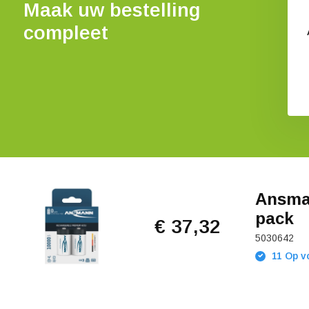
Maak uw bestelling
compleet
Ansma
pack
€ 37,32
5030642
11 Op v