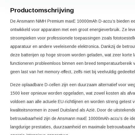
Productomschrijving
De Ansmann NiMH Premium maxE 10000mAh D-accu’s bieden een e
ontwikkeld voor apparaten met een groot energieverbruik. Ze lev
stroompieken voor professionele toepassingen zoals fototoestelle
apparatuur en andere veeleisende elektronica. Dankzij de betr
deze batterijen op hoge stroom worden geladen, wat zeer korte l
functioneren probleemloos binnen een breed temperatuurbereik 
geen last van het memory-effect, zelfs niet bij veelvuldig gedeeltel
Deze oplaadbare D-cellen zijn een duurzaam alternatief voor weg
1500 keer opnieuw worden opgeladen, wat zowel kosten als afval 
voldoen aan alle actuele EU-richtlijnen en worden streng getest 
kwaliteitsnormen in zowel Duitsland als Azië. Door de uitstekende 
betrouwbaarheid zijn de Ansmann maxE 10000mAh-accu’s de idea
langdurige prestaties, duurzaamheid en maximale betrouwbaarhe