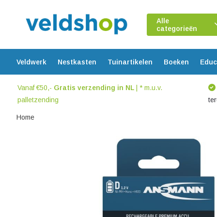
Alle
categorieën
Veldwerk
Nestkasten
Tuinartikelen
Boeken
Educ
Vanaf €50,-
Gratis verzending in NL
| * m.u.v.
palletzending
te
Home