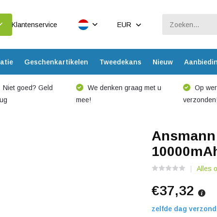
Klantenservice
EUR
atie
Geschenkartikelen
Tweedekans
Nieuw
Aanbiedi
Niet goed? Geld
We denken graag met u
Op werk
rug
mee!
verzonden
Ansmann
10000mAh
Alles 
€37,32
zelfde dag verzond