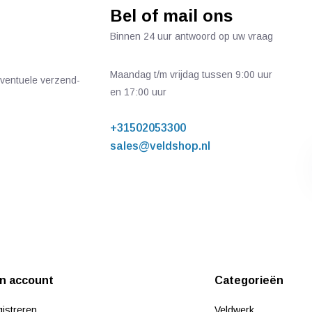
Bel of mail ons
Binnen 24 uur antwoord op uw vraag
Maandag t/m vrijdag tussen 9:00 uur
 eventuele verzend-
en 17:00 uur
+31502053300
sales@veldshop.nl
jn account
Categorieën
istreren
Veldwerk