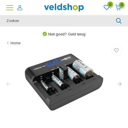
0
0
Niet goed? Geld terug
Home