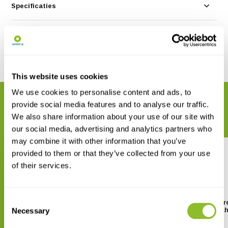
Specificaties
Reviews
Delen
This website uses cookies
We use cookies to personalise content and ads, to
GERELATEERDE PRODUCTEN
provide social media features and to analyse our traffic.
Maak uw bestelling compleet
We also share information about your use of our site with
our social media, advertising and analytics partners who
may combine it with other information that you’ve
provided to them or that they’ve collected from your use
of their services.
Consent
Ansmann Batterijtester
Eneloop Pro Oplaadbar
Batterijen 2500 mA
Necessary
Selection
€ 8,57
€ 20,39