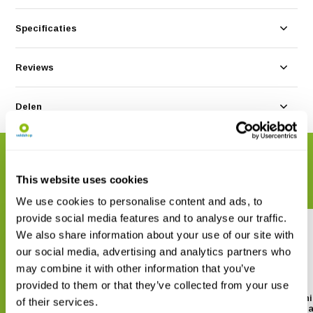
Specificaties
Reviews
Delen
GERELATEERDE PRODUCTEN
Maak uw bestelling compleet
This website uses cookies
We use cookies to personalise content and ads, to
provide social media features and to analyse our traffic.
We also share information about your use of our site with
our social media, advertising and analytics partners who
may combine it with other information that you’ve
provided to them or that they’ve collected from your use
Veldgids Amfibieën en reptielen
Field Guide to the Amph
of their services.
& Reptiles of Britain 