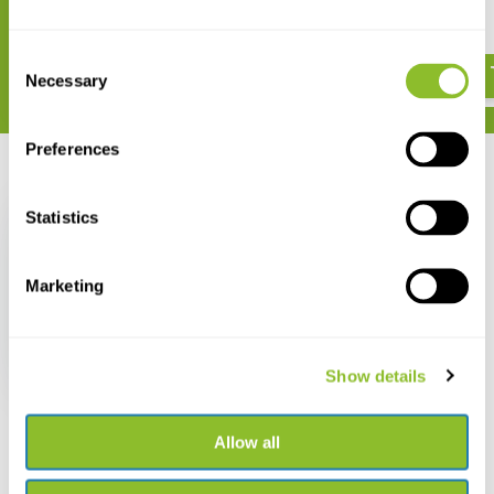
€ 42,95
Europe
€ 36,61
Consent
Necessary
Selection
Preferences
Recent bekeken
Statistics
Marketing
Atlas des Amphibiens
et Reptiles de France
€ 36,06
Show details
Allow all