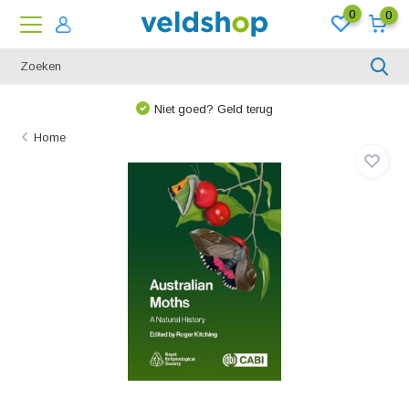
0
0
Niet goed? Geld terug
Home