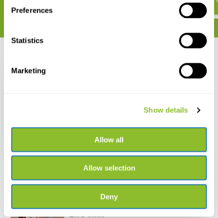
Preferences
Statistics
Recent bekeken
Marketing
Show details
Binnenlandse
Watervogels van
Zuidelijk Afrika Poster
Allow all
€ 29,99
Allow selection
Deny
Live chat