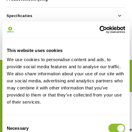
Specificaties
Reviews
Delen
This website uses cookies
We use cookies to personalise content and ads, to
provide social media features and to analyse our traffic.
GERELATEERDE PRODUCTEN
We also share information about your use of our site with
Maak uw bestelling compleet
our social media, advertising and analytics partners who
may combine it with other information that you’ve
provided to them or that they’ve collected from your use
of their services.
Consent
Necessary
Selection
Landschaften und Geologie der
Waterplanten en waterkwa