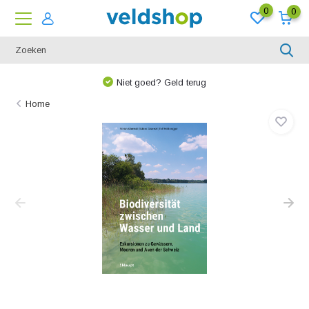
0
0
We denken graag met u mee!
Home