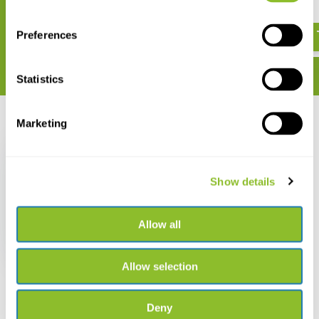
Schweiz
€ 39,90
€ 56,03
Preferences
Statistics
Recent bekeken
Marketing
Show details
Biodiversität zwischen
Allow all
Wasser und Land
€ 44,82
Allow selection
Deny