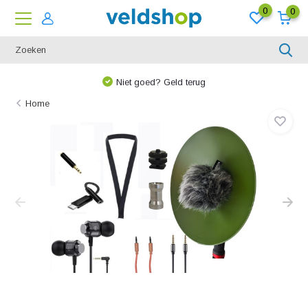
0
0
Niet goed? Geld terug
Home