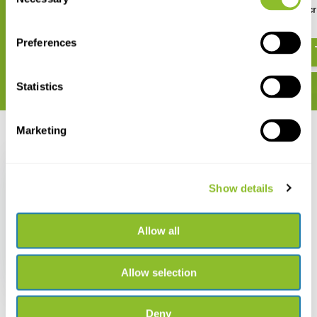
Selection
BirdFox BirdMic Pro Microfoon
BirdFox BirdMic One Mic
€ 69,-
€ 25,-
Preferences
Statistics
Marketing
Recent bekeken
Show details
Allow all
BirdFox BirdMic Pro
Pakket – Parabool
Microfoon met Audio-
interface
Allow selection
€ 339,-
Deny