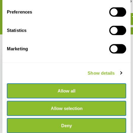
Arctic Archipelago
€ 34,90
€ 30,-
Preferences
Statistics
Recent bekeken
Marketing
Show details
Blumen des arktischen
Nordens
Allow all
€ 20,-
Allow selection
Deny