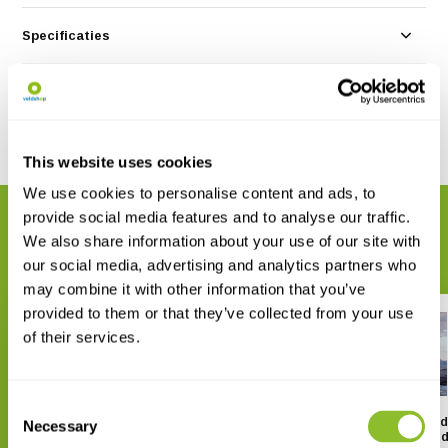
Specificaties
Reviews
Delen
This website uses cookies
We use cookies to personalise content and ads, to
provide social media features and to analyse our traffic.
GERELATEERDE PRODUCTEN
We also share information about your use of our site with
Maak uw bestelling compleet
our social media, advertising and analytics partners who
may combine it with other information that you’ve
provided to them or that they’ve collected from your use
of their services.
Consent
Reisgids Spitsbergen –
Spitsbergen - Svalbard
Necessary
Selection
Svalbard
Complete Guide Around