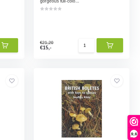
gorgeous full-colo...
€21,20
€15,-
9,6