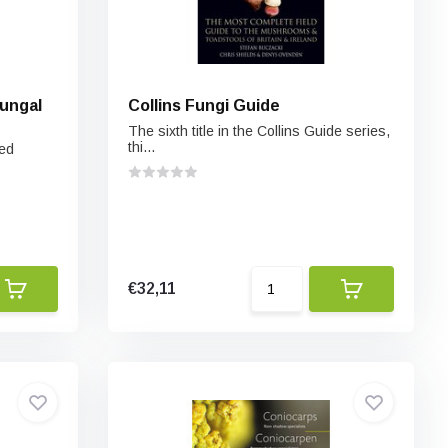
Fungal
Collins Fungi Guide
The sixth title in the Collins Guide series,
thi...
ted
€32,11