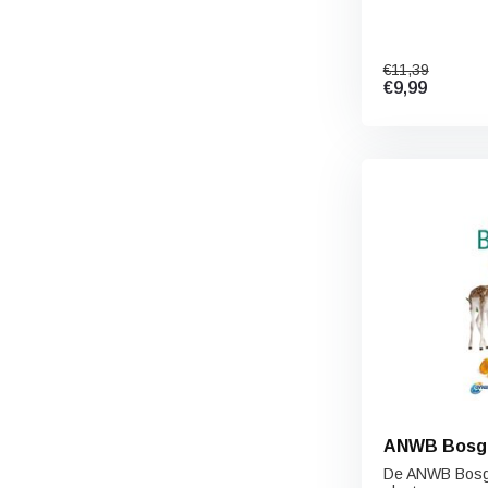
€11,39
€9,99
ANWB Bosg
De ANWB Bosgid