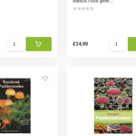
Markus Flück geeft...
€34,99