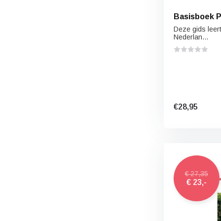
Basisboek 
Deze gids leer
Nederlan...
€28,95
€ 27,35
€ 23,-