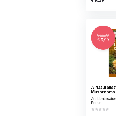
€40,29
€ 11,39
€ 9,99
A Naturalist
Mushrooms o
Northern E
An Identificat
Britain ...