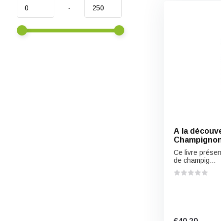
-
A la découv
Champignon
Franche-Co
Ce livre prése
de champig...