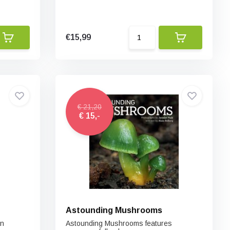
€15,99
€ 21,20
€ 15,-
Astounding Mushrooms
an
Astounding Mushrooms features