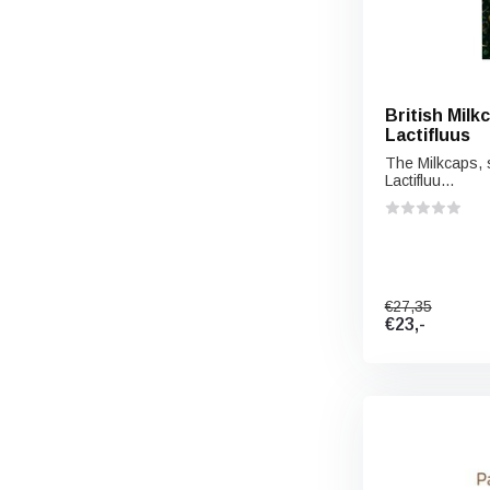
British Milk
Lactifluus
The Milkcaps, 
Lactifluu...
€27,35
€23,-