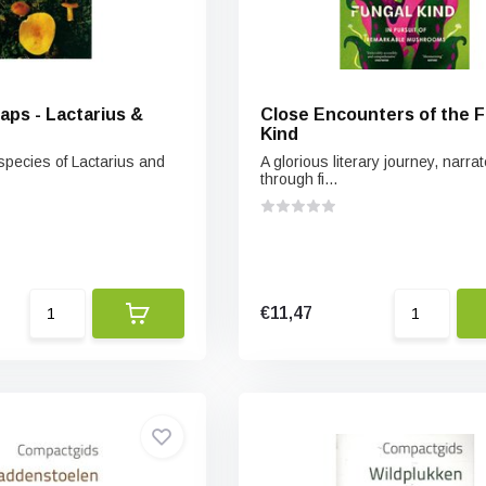
caps - Lactarius &
Close Encounters of the 
Kind
species of Lactarius and
A glorious literary journey, narra
through fi...
€11,47