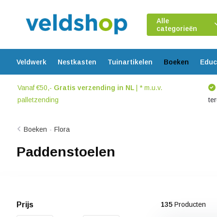
Alle
categorieën
Veldwerk
Nestkasten
Tuinartikelen
Boeken
Educ
Vanaf €50,-
Gratis verzending in NL
| * m.u.v.
palletzending
te
Boeken
-
Flora
Paddenstoelen
Prijs
135
Producten