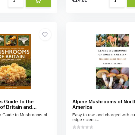
€14,81
’s Guide to the
Alpine Mushrooms of Nort
f Britain and
America
urope
ion Guide to Mushrooms of
Easy to use and charged with cut
edge scienc...