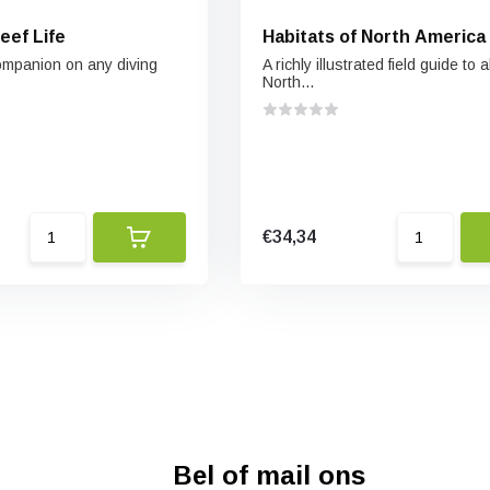
eef Life
Habitats of North America
ompanion on any diving
A richly illustrated field guide to al
North...
€34,34
Bel of mail ons