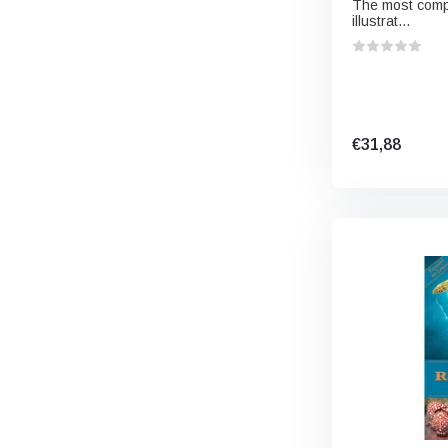
The most compr
illustrat...
€31,88