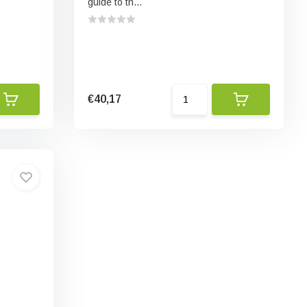
guide to th...
€40,17