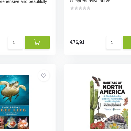
comprehensive surve...
ehensive and beautifully
€76,91