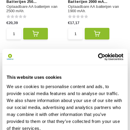
Batterijen 250...
Batterijen 2000 mA...
Oplaadbare AA batterijen van
Oplaadbare AA batterijen van
2500 mAh.
1900 mAh.
€20,39
€17,17
This website uses cookies
We use cookies to personalise content and ads, to
provide social media features and to analyse our traffic.
Eneloop Pro Oplaadbare
We also share information about your use of our site with
AAA Batterijen 95...
our social media, advertising and analytics partners who
Oplaadbare AAA batterijen van
950 mAh.
may combine it with other information that you’ve
provided to them or that they’ve collected from your use
€21,43
of their services.