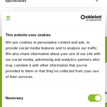
Specificaties
Reviews
Delen
This website uses cookies
We use cookies to personalise content and ads, to
GERELATEERDE PRODUCTEN
provide social media features and to analyse our traffic.
Maak uw bestelling compleet
We also share information about your use of our site with
our social media, advertising and analytics partners who
may combine it with other information that you’ve
provided to them or that they’ve collected from your use
of their services.
Consent
Carson LL-55 Opzetloep
Byomic Bekerl
4,5x75mm
Necessary
Selection
€ 4,08
€ 14,74