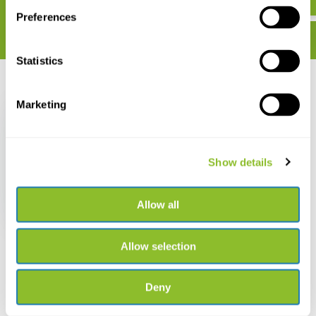
Preferences
Statistics
Recent bekeken
Marketing
Show details
Bugdorm DP0240
Loeppot voor insecten
Allow all
€ 6,99
€ 5,99
Allow selection
Deny
Live chat