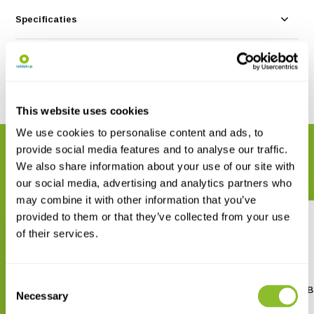
Specificaties
Reviews
Delen
This website uses cookies
We use cookies to personalise content and ads, to
provide social media features and to analyse our traffic.
GERELATEERDE PRODUCTEN
We also share information about your use of our site with
Maak uw bestelling compleet
our social media, advertising and analytics partners who
may combine it with other information that you’ve
provided to them or that they’ve collected from your use
of their services.
Consent
The Sound Approach to Birding
Morocco: Sharing the B
Necessary
Selection
€ 26,21
€ 69,-