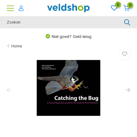
0
0
Niet goed? Geld terug
Home