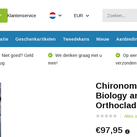
Klantenservice
EUR
atie
Geschenkartikelen
Tweedekans
Nieuw
Aanbiedi
Niet goed? Geld
We denken graag met u
Op werk
rug
mee!
verzonden
Chironomi
Biology a
Orthoclad
Alles 
€97,95