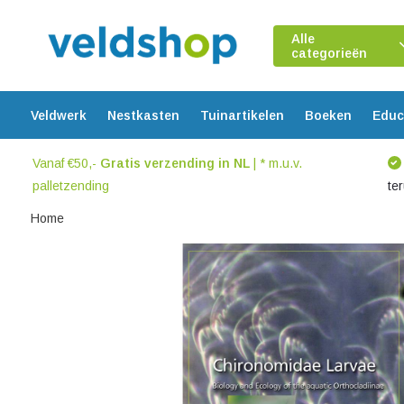
Alle
categorieën
Veldwerk
Nestkasten
Tuinartikelen
Boeken
Educ
Vanaf €50,-
Gratis verzending in NL
| * m.u.v.
palletzending
te
Home