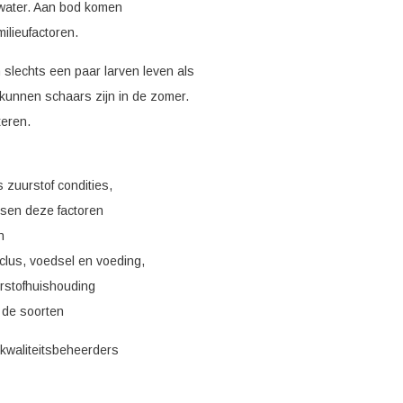
 water. Aan bod komen
ilieufactoren.
slechts een paar larven leven als
kunnen schaars zijn in de zomer.
teren.
 zuurstof condities,
ssen deze factoren
n
clus, voedsel en voeding,
urstofhuishouding
 de soorten
kwaliteitsbeheerders