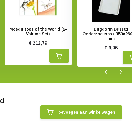
Mosquitoes of the World (2-
Bugdorm DP1101
Volume Set)
Onderzoeksbak 350x26
mm
€ 212,79
€ 9,96
nd
Toevoegen aan winkelwagen
.