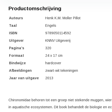
Productomschrijving
Auteurs
Henk K.M. Moller Pillot
Taal
Engels
ISBN
9789050114592
Uitgever
KNNV Uitgeverij
Pagina's
320
Formaat
24 x 17 cm
Bindwijze
hardcover
Afbeeldingen
zwart-wit tekeningen
Jaar van uitgave
2013
Chironomidae behoren tot een groep niet stekende muggen, wier l
in aquatische ecosystemen. Dit boek behandelt de biologie en ec