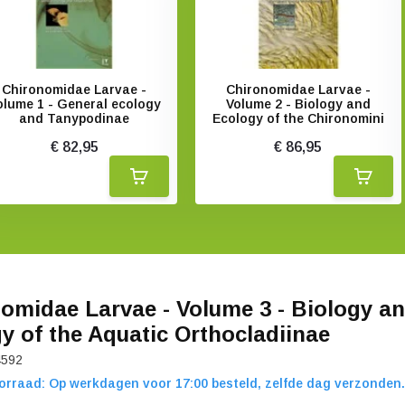
Chironomidae Larvae -
Chironomidae Larvae -
olume 1 - General ecology
Volume 2 - Biology and
and Tanypodinae
Ecology of the Chironomini
€ 82,95
€ 86,95
omidae Larvae - Volume 3 - Biology a
y of the Aquatic Orthocladiinae
4592
orraad: Op werkdagen voor 17:00 besteld, zelfde dag verzonden