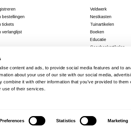
istreren
Veldwerk
n bestellingen
Nestkasten
n tickets
Tuinartikelen
n verlanglijst
Boeken
Educatie
Geschenkartikelen
Tweedekans
s
Nieuw
ise content and ads, to provide social media features and to an
rmation about your use of our site with our social media, advertis
 combine it with other information that you’ve provided to them o
 use of their services.
Preferences
Statistics
Marketing
© Copyright 2026 - Theme By
DMWS
x
Plus+
-
RSS-feed
Veldshop