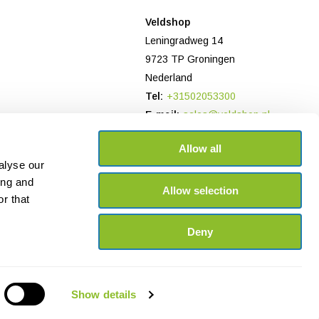
Veldshop
Leningradweg 14
9723 TP Groningen
Nederland
Tel:
+31502053300
E-mail:
sales@veldshop.nl
Bank: NL78 TRIO 0197906958
Allow all
KvK-nummer: 82830843
alyse our
BTW-nummer: NL862620466B01
ing and
Allow selection
r that
Deny
Show details