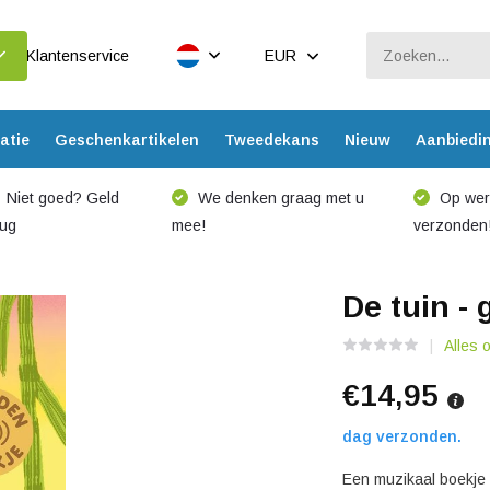
Klantenservice
EUR
atie
Geschenkartikelen
Tweedekans
Nieuw
Aanbiedi
Niet goed? Geld
We denken graag met u
Op werk
rug
mee!
verzonden
De tuin -
Alles 
€14,95
dag verzonden.
Een muzikaal boekje 