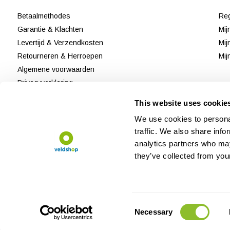
Betaalmethodes
Reg
Garantie & Klachten
Mij
Levertijd & Verzendkosten
Mij
Retourneren & Herroepen
Mij
Algemene voorwaarden
Privacyverklaring
Disclaimer & Cookiebeleid
This website uses cookie
Klantenservice
We use cookies to personal
Reviews
traffic. We also share info
Sitemap
analytics partners who may
they’ve collected from your
Consent
Necessary
Selection