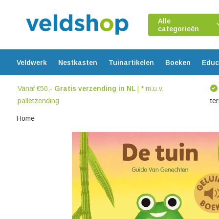
Alle
categorieën
Veldwerk
Nestkasten
Tuinartikelen
Boeken
Educ
Vanaf €50,-
Gratis verzending in NL
| * m.u.v.
palletzending
te
Home