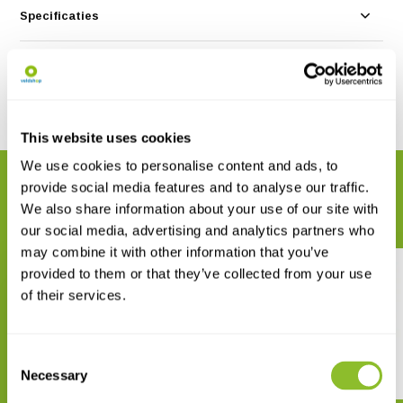
Specificaties
Reviews
Delen
This website uses cookies
We use cookies to personalise content and ads, to
GERELATEERDE PRODUCTEN
provide social media features and to analyse our traffic.
Maak uw bestelling compleet
We also share information about your use of our site with
our social media, advertising and analytics partners who
may combine it with other information that you’ve
provided to them or that they’ve collected from your use
of their services.
Consent
Der Steinadler
Der Wolf
Necessary
Selection
€ 48,90
€ 49,92