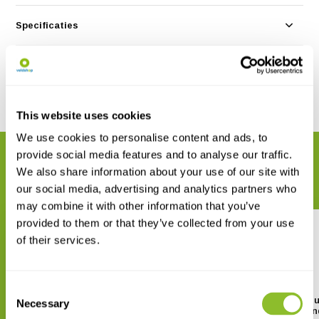
Specificaties
Reviews
Delen
This website uses cookies
We use cookies to personalise content and ads, to
provide social media features and to analyse our traffic.
GERELATEERDE PRODUCTEN
We also share information about your use of our site with
Maak uw bestelling compleet
our social media, advertising and analytics partners who
may combine it with other information that you’ve
provided to them or that they’ve collected from your use
of their services.
Consent
Freshwater Mollusks of the
Die Meeresschnecken u
Necessary
Selection
World
muscheln Deutschlan