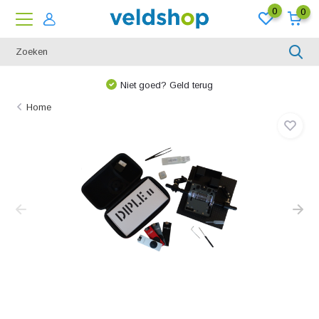
0
0
Niet goed? Geld terug
Home