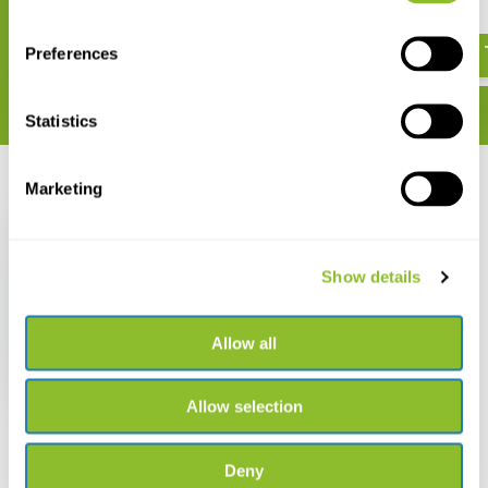
€ 34,15
€ 251,32
Preferences
Statistics
Recent bekeken
Marketing
Show details
DIPLE II-F set
Allow all
€ 250,65
Allow selection
Deny