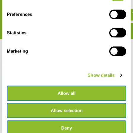
€ 32,36
€ 39,95
Preferences
Statistics
Recent bekeken
Marketing
Show details
Dragonflies &
Allow all
Damselflies
€ 145,92
€ 126,47
Allow selection
Deny