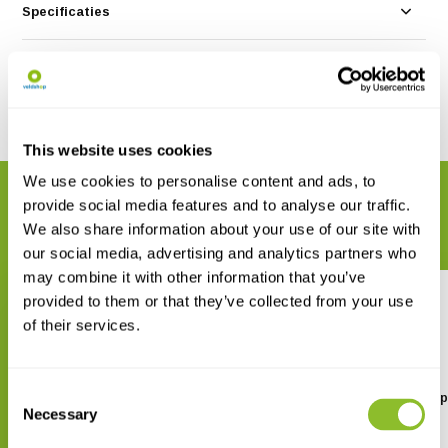
Specificaties
Reviews
Delen
This website uses cookies
We use cookies to personalise content and ads, to
GERELATEERDE PRODUCTEN
provide social media features and to analyse our traffic.
Maak uw bestelling compleet
We also share information about your use of our site with
our social media, advertising and analytics partners who
may combine it with other information that you’ve
provided to them or that they’ve collected from your use
of their services.
Consent
Kimtech Reinigingsdoekjes
Euromex Microscoop
onderhoudsset
Necessary
Selection
€ 28,74
€ 39,13