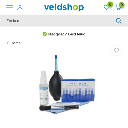
0
0
Niet goed? Geld terug
Home