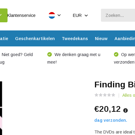
Klantenservice
EUR
atie
Geschenkartikelen
Tweedekans
Nieuw
Aanbiedi
Niet goed? Geld
We denken graag met u
Op werk
rug
mee!
verzonden
Finding B
Alles 
€20,12
dag verzonden.
The DVDs are ideal t