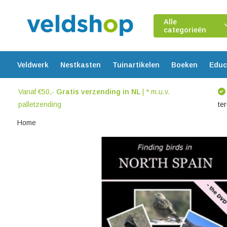
Alle
categorieën
Veldwerk
Nestkasten
Tuinartikelen
Boeken
Educ
Vanaf €50,-
Gratis verzending in NL
| * m.u.v.
palletzending
te
Home