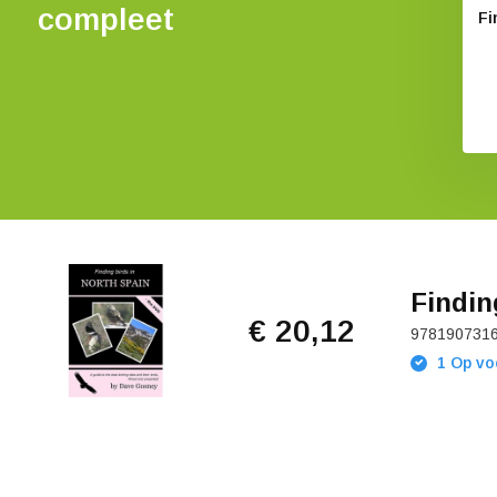
compleet
Fi
Findin
€ 20,12
978190731
1 Op vo