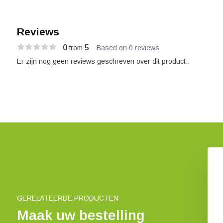
Reviews
0
5
from
Based on 0 reviews
Er zijn nog geen reviews geschreven over dit product..
to Watch Birds in
Where to Watch Birds in
 and Western Spain
Northern & Eastern Spain
€ 28,76
€ 26,15
GERELATEERDE PRODUCTEN
Maak uw bestelling