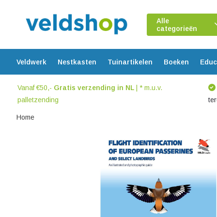
Alle
categorieën
Veldwerk
Nestkasten
Tuinartikelen
Boeken
Educ
Vanaf €50,-
Gratis verzending in NL
| * m.u.v.
palletzending
te
Home