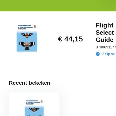
Flight
Select
€ 44,15
Guide
978069117
2 Op vo
Recent bekeken