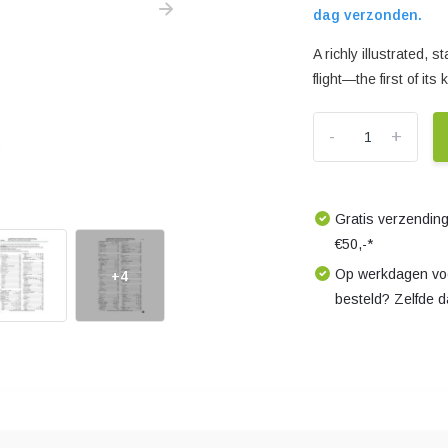
dag verzonden.
A richly illustrated, 
flight—the first of its 
-
+
Gratis verzending
€50,-*
Op werkdagen voo
+4
besteld? Zelfde 