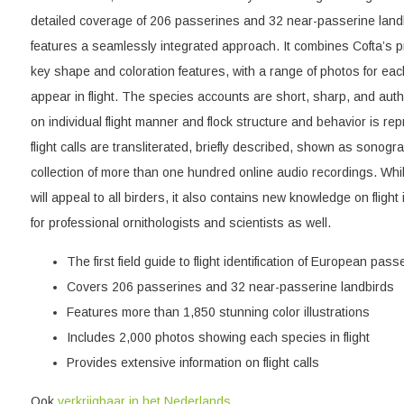
detailed coverage of 206 passerines and 32 near-passerine landb
features a seamlessly integrated approach. It combines Cofta’s pre
key shape and coloration features, with a range of photos for ea
appear in flight. The species accounts are short, sharp, and autho
on individual flight manner and flock structure and behavior is rep
flight calls are transliterated, briefly described, shown as sono
collection of more than one hundred online audio recordings. While
will appeal to all birders, it also contains new knowledge on flight
for professional ornithologists and scientists as well.
The first field guide to flight identification of European pass
Covers 206 passerines and 32 near-passerine landbirds
Features more than 1,850 stunning color illustrations
Includes 2,000 photos showing each species in flight
Provides extensive information on flight calls
Ook
verkrijgbaar in het Nederlands
.