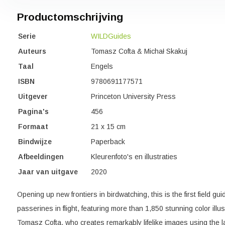
Productomschrijving
Serie
WILDGuides
Auteurs
Tomasz Cofta & Michał Skakuj
Taal
Engels
ISBN
9780691177571
Uitgever
Princeton University Press
Pagina's
456
Formaat
21 x 15 cm
Bindwijze
Paperback
Afbeeldingen
Kleurenfoto's en illustraties
Jaar van uitgave
2020
Opening up new frontiers in birdwatching, this is the first field gu
passerines in flight, featuring more than 1,850 stunning color illus
Tomasz Cofta, who creates remarkably lifelike images using the la