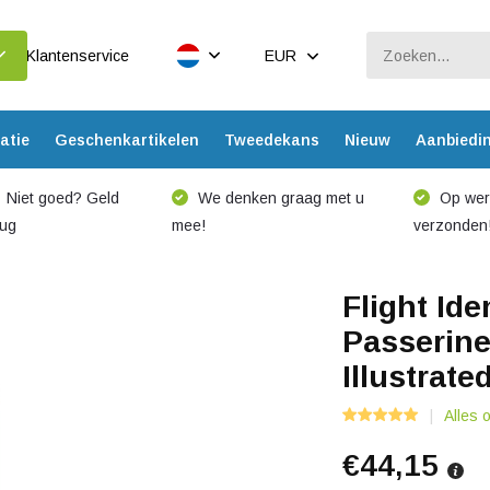
Klantenservice
EUR
atie
Geschenkartikelen
Tweedekans
Nieuw
Aanbiedi
Niet goed? Geld
We denken graag met u
Op werk
rug
mee!
verzonden
Flight Ide
Passerine
Illustrat
Alles 
€44,15