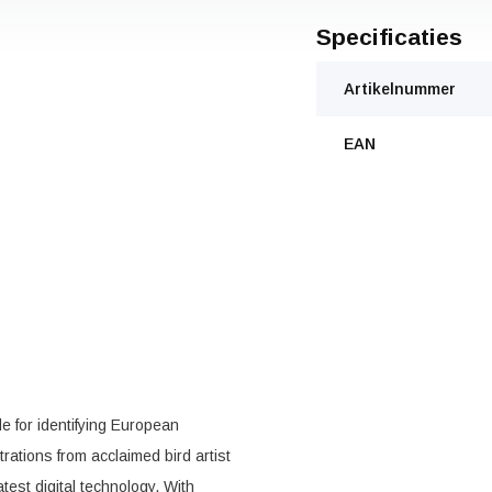
Specificaties
Artikelnummer
EAN
ide for identifying European
trations from acclaimed bird artist
test digital technology. With