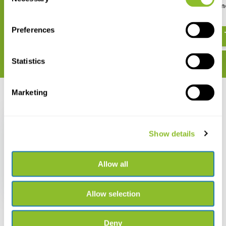
Selection
La flore du Massif armoricain et
Plantes de Montagn
ses marges
€ 50,63
€ 46,49
Preferences
Statistics
Marketing
Recent bekeken
Show details
Allow all
Flore Forestière
Française, Tome 3:
Méditerranéenne
€ 84,95
€ 78,77
Allow selection
Deny