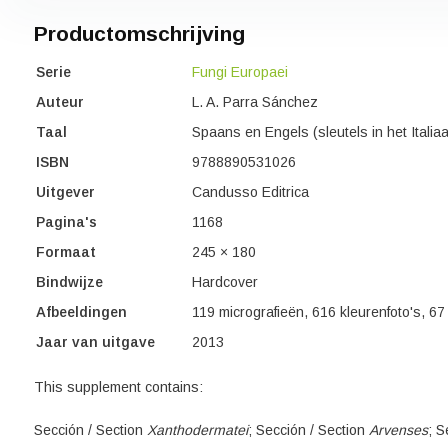
Productomschrijving
Serie
Fungi Europaei
Auteur
L. A. Parra Sánchez
Taal
Spaans en Engels (sleutels in het Itali
ISBN
9788890531026
Uitgever
Candusso Editrica
Pagina's
1168
Formaat
245 × 180
Bindwijze
Hardcover
Afbeeldingen
119 micrografieën, 616 kleurenfoto's, 67
Jaar van uitgave
2013
This supplement contains:
Sección / Section
Xanthodermatei
; Sección / Section
Arvenses
; S