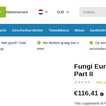
Klantenservice
EUR
atie
Geschenkartikelen
Tweedekans
Nieuw
Aanbiedi
Niet goed? Geld
We denken graag met u
Op werk
rug
mee!
verzonden
Fungi Eur
Part II
Alles 
€116,41
This supplement of Fu