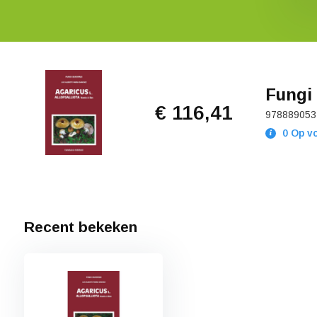
Fungi 
€ 116,41
978889053
0 Op v
Recent bekeken