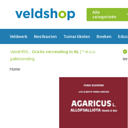
Alle
categorieën
Veldwerk
Nestkasten
Tuinartikelen
Boeken
Educ
Vanaf €50,-
Gratis verzending in NL
| * m.u.v.
palletzending
te
Home