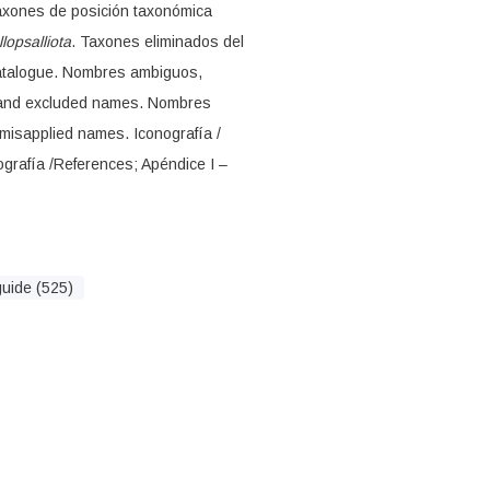
axones de posición taxonómica
llopsalliota
. Taxones eliminados del
 catalogue. Nombres ambiguos,
l and excluded names. Nombres
 misapplied names. Iconografía /
ografía /References; Apéndice I –
guide (525)