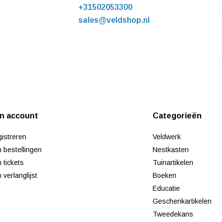
+31502053300
sales@veldshop.nl
jn account
Categorieën
istreren
Veldwerk
n bestellingen
Nestkasten
n tickets
Tuinartikelen
n verlanglijst
Boeken
Educatie
Geschenkartikelen
Tweedekans