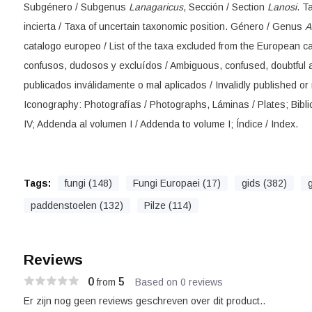
Subgénero / Subgenus
Lanagaricus
, Sección / Section
Lanosi
. T
incierta / Taxa of uncertain taxonomic position. Género / Genus
A
catalogo europeo / List of the taxa excluded from the European
confusos, dudosos y excluídos / Ambiguous, confused, doubtfu
publicados inválidamente o mal aplicados / Invalidly published or
Iconography: Photografías / Photographs, Láminas / Plates; Bibli
IV; Addenda al volumen I / Addenda to volume I; Índice / Index.
Tags:
fungi (148)
Fungi Europaei (17)
gids (382)
paddenstoelen (132)
Pilze (114)
Reviews
0
5
from
Based on 0 reviews
Er zijn nog geen reviews geschreven over dit product..