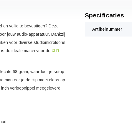
Specificaties
l en veilig te bevestigen? Deze
Artikelnummer
oor jouw audio-apparatuur. Dankzij
iken voor diverse studiomicrofoons
 is de ideale match voor de
XLR
slechts 68 gram, waardoor je setup
aad monteer je de clip moeiteloos op
8 inch verloopnippel meegeleverd,
raad