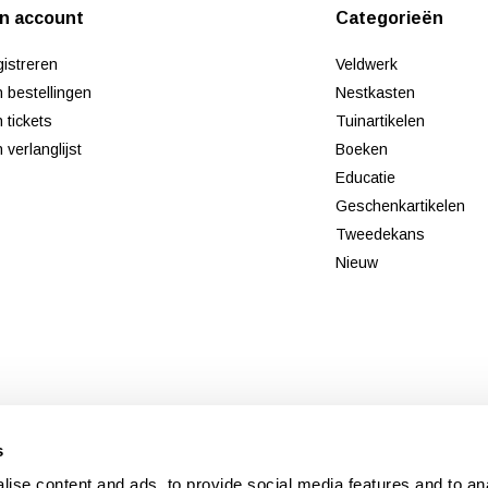
jn account
Categorieën
istreren
Veldwerk
n bestellingen
Nestkasten
n tickets
Tuinartikelen
n verlanglijst
Boeken
Educatie
Geschenkartikelen
Tweedekans
Nieuw
s
© Copyright 2026 - Theme By
DMWS
x
Plus+
-
RSS-feed
ise content and ads, to provide social media features and to an