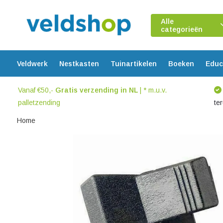
Alle
categorieën
Veldwerk
Nestkasten
Tuinartikelen
Boeken
Educ
Vanaf €50,-
Gratis verzending in NL
| * m.u.v.
palletzending
te
Home