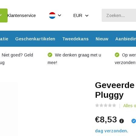
Klantenservice
EUR
atie
Geschenkartikelen
Tweedekans
Nieuw
Aanbiedi
Niet goed? Geld
We denken graag met u
Op werk
rug
mee!
verzonden
Geveerde
Pluggy
Alles 
€8,53
dag verzonden.