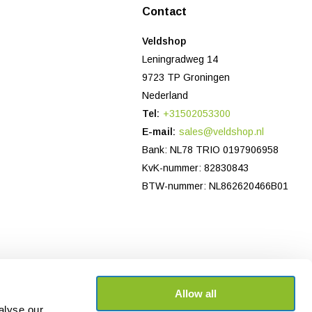
Contact
Veldshop
Leningradweg 14
9723 TP Groningen
Nederland
Tel:
+31502053300
E-mail:
sales@veldshop.nl
Bank: NL78 TRIO 0197906958
KvK-nummer: 82830843
BTW-nummer: NL862620466B01
Allow all
alyse our