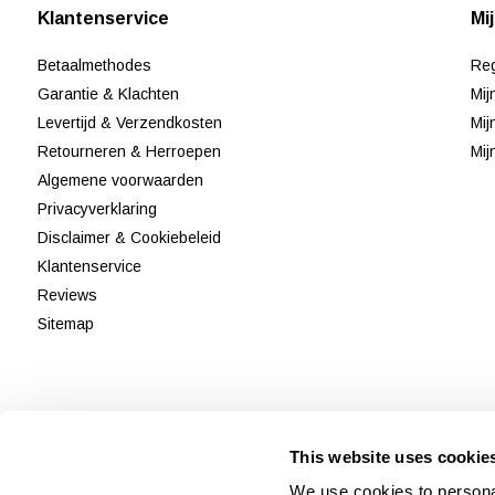
Klantenservice
Mi
Betaalmethodes
Reg
Garantie & Klachten
Mij
Levertijd & Verzendkosten
Mij
Retourneren & Herroepen
Mij
Algemene voorwaarden
Privacyverklaring
Disclaimer & Cookiebeleid
Klantenservice
Reviews
Sitemap
This website uses cookie
We use cookies to personal